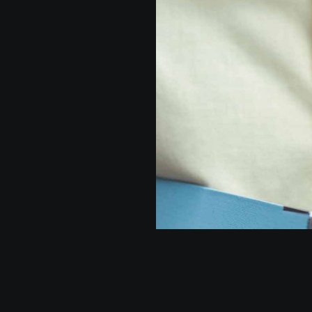
290-1700
Rua Boticário Moncorvo, 927
@agenciaimpar.co
Edf Vox - 1° andar • Centro,
Feira de Santana - BA