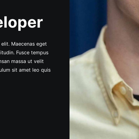
eloper
 elit. Maecenas eget
citudin. Fusce tempus
msan massa ut velit
ulum sit amet leo quis